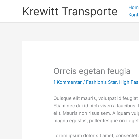
Zum
Hom
Krewitt Transporte
Inhalt
Kont
springen
Orrcis egetan feugia
1 Kommentar
/
Fashion's Star
,
High Fas
Quisque elit mauris, volutpat id feugia
Etiam nec dui id nibh viverra faucibus.
elit. Mauris non risus sem. Aliquam vulpu
magna egestas, pellentesque orci eget, 
Lorem ipsum dolor sit amet, consectetur