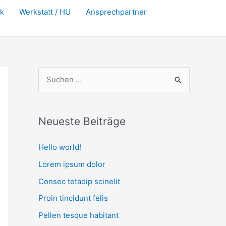
rk
Werkstatt / HU
Ansprechpartner
S
u
c
Neueste Beiträge
h
e
Hello world!
n
Lorem ipsum dolor
n
Consec tetadip scinelit
a
Proin tincidunt felis
c
Pellen tesque habitant
h