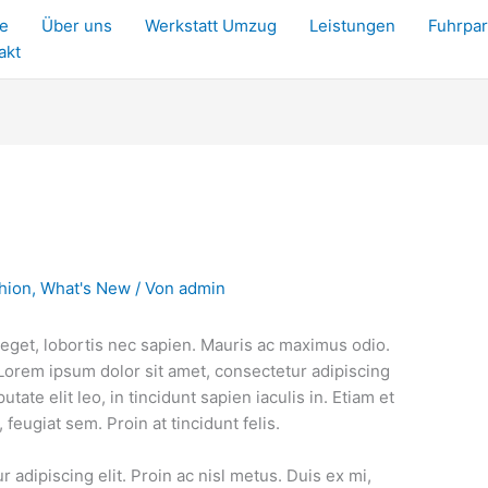
e
Über uns
Werkstatt Umzug
Leistungen
Fuhrpa
akt
hion
,
What's New
/ Von
admin
t eget, lobortis nec sapien. Mauris ac maximus odio.
 Lorem ipsum dolor sit amet, consectetur adipiscing
tate elit leo, in tincidunt sapien iaculis in. Etiam et
feugiat sem. Proin at tincidunt felis.
 adipiscing elit. Proin ac nisl metus. Duis ex mi,