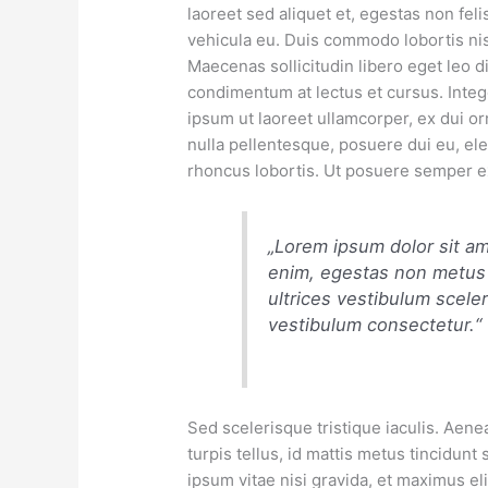
laoreet sed aliquet et, egestas non fel
vehicula eu. Duis commodo lobortis nisi
Maecenas sollicitudin libero eget leo 
condimentum at lectus et cursus. Integ
ipsum ut laoreet ullamcorper, ex dui orn
nulla pellentesque, posuere dui eu, ele
rhoncus lobortis. Ut posuere semper ex
„Lorem ipsum dolor sit am
enim, egestas non metus 
ultrices vestibulum scele
vestibulum consectetur.“
Sed scelerisque tristique iaculis. Aene
turpis tellus, id mattis metus tincidunt 
ipsum vitae nisi gravida, et maximus el