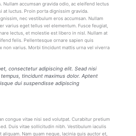
is. Nullam accumsan gravida odio, ac eleifend lectus
 at luctus. Proin porta dignissim gravida.
dignissim, nec vestibulum eros accumsan. Nullam
er varius eget tellus vel elementum. Fusce feugiat,
are lectus, et molestie est libero in nisl. Nullam at
ifend felis. Pellentesque ornare sapien quis
 non varius. Morbi tincidunt mattis urna vel viverra
et, consectetur adipiscing elit. Sead nisi
tempus, tincidunt maximus dolor. Aptent
risque dui suspendisse adipiscing
an congue vitae nisi sed volutpat. Curabitur pretium
sed. Duis vitae sollicitudin nibh. Vestibulum iaculis
it aliquam. Nam quam neque, lacinia quis auctor et,